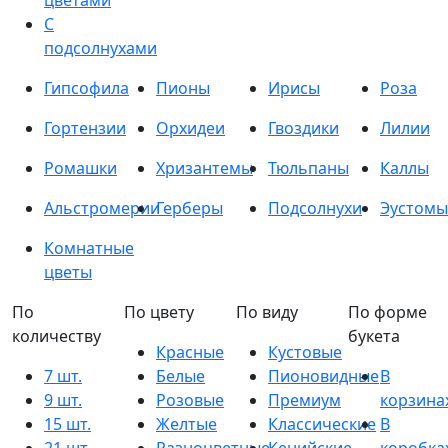
цветами
С
подсолнухами
Гипсофила
Пионы
Ирисы
Роза
Гортензии
Орхидеи
Гвоздики
Лилии
Ромашки
Хризантемы
Тюльпаны
Каллы
Альстромерии
Герберы
Подсолнухи
Эустомы
Комнатные
цветы
По
По цвету
По виду
По форме
количеству
букета
Красные
Кустовые
7 шт.
Белые
Пионовидные
В
9 шт.
Розовые
Премиум
корзина
15 шт.
Желтые
Классические
В