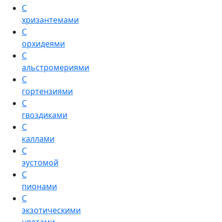
С
хризантемами
С
орхидеями
С
альстромериями
С
гортензиями
С
гвоздиками
С
каллами
С
эустомой
С
пионами
С
экзотическими