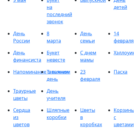
9 мая
Букет
Выпускной
День
на
детей
последний
звонок
День
8
День
14
России
марта
семьи
февраля
День
Букет
С днем
Хэллоуи
финансиста
невесте
мамы
Напоминание о важном
Татьянин
23
Пасха
день
февраля
Траурные
День
цветы
учителя
Сердца
Шляпные
Цветы
Корзин
из
коробки
в
с
цветов
коробках
цветами