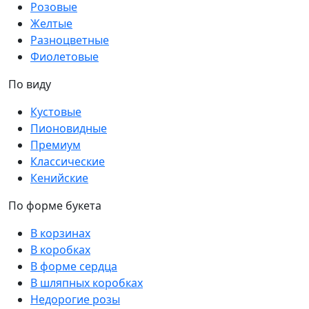
Розовые
Желтые
Разноцветные
Фиолетовые
По виду
Кустовые
Пионовидные
Премиум
Классические
Кенийские
По форме букета
В корзинах
В коробках
В форме сердца
В шляпных коробках
Недорогие розы