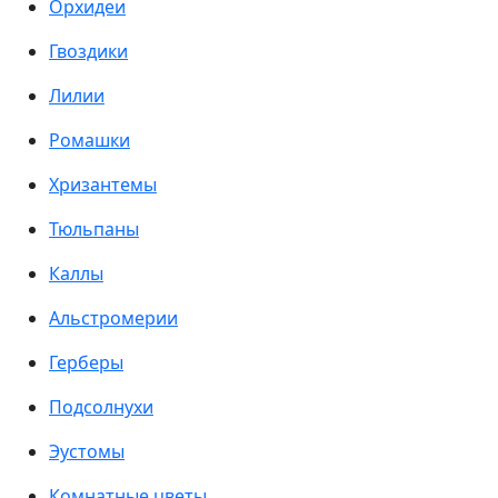
Орхидеи
Гвоздики
Лилии
Ромашки
Хризантемы
Тюльпаны
Каллы
Альстромерии
Герберы
Подсолнухи
Эустомы
Комнатные цветы