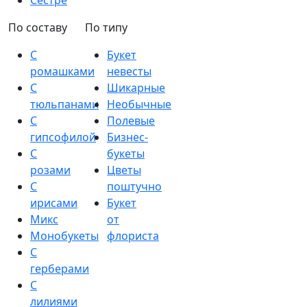
Сестре
По составу
По типу
С
Букет
ромашками
невесты
С
Шикарные
тюльпанами
Необычные
С
Полевые
гипсофилой
Бизнес-
С
букеты
розами
Цветы
С
поштучно
ирисами
Букет
Микс
от
Монобукеты
флориста
С
герберами
С
лилиями