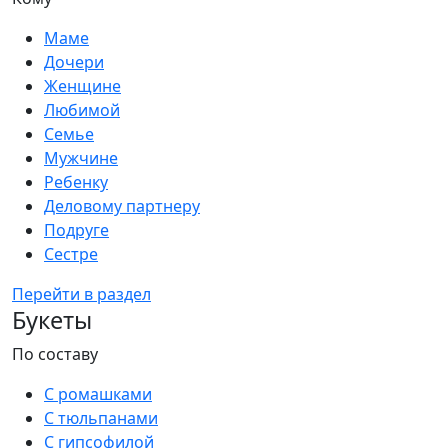
Маме
Дочери
Женщине
Любимой
Семье
Мужчине
Ребенку
Деловому партнеру
Подруге
Сестре
Перейти в раздел
Букеты
По составу
С ромашками
С тюльпанами
С гипсофилой