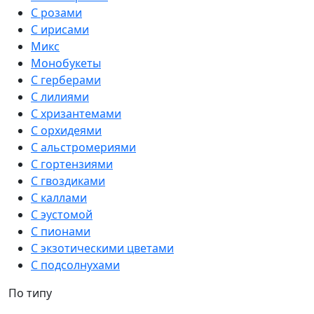
С розами
С ирисами
Микс
Монобукеты
С герберами
С лилиями
С хризантемами
С орхидеями
С альстромериями
С гортензиями
С гвоздиками
С каллами
С эустомой
С пионами
С экзотическими цветами
С подсолнухами
По типу