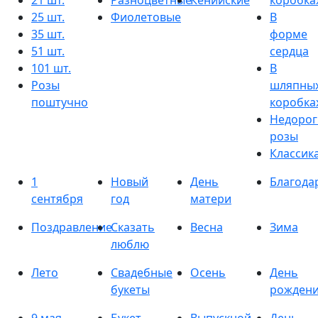
21 шт.
Разноцветные
Кенийские
коробка
25 шт.
Фиолетовые
В
35 шт.
форме
51 шт.
сердца
101 шт.
В
Розы
шляпны
поштучно
коробка
Недорог
розы
Классик
1
Новый
День
Благода
сентября
год
матери
Поздравление
Сказать
Весна
Зима
люблю
Лето
Свадебные
Осень
День
букеты
рожден