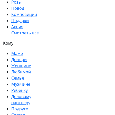
Розы
Повод
Композиции
Подарки
Акция
Смотреть все
Кому
Маме
Дочери
Женщине
Любимой
Семье
Мужчине
Ребенку
Деловому
партнеру
Подруге